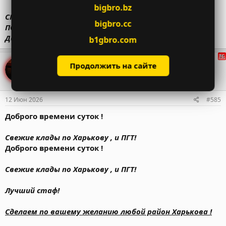
bigbro.bz
СКИДКА ПО ВЫХОДНОМУ ДНЮ ДЛЯ НАШИХ
bigbro.cc
ПОЛЬЗОВАТЕЛЕЙ !
Доставка ПОЧТОЙ!
b1gbro.com
Soprano_Bos
Продолжить на сайте
♛ ELITE SHOP ♛
Shop Manager ™
Депозит 300$
12 Июн 2026
#585
Доброго времени суток !
Свежие клады по Харькову , и ПГТ!
Доброго времени суток !
Свежие клады по Харькову , и ПГТ!
Лучший стаф!
Сделаем по вашему желанию любой район Харькова !