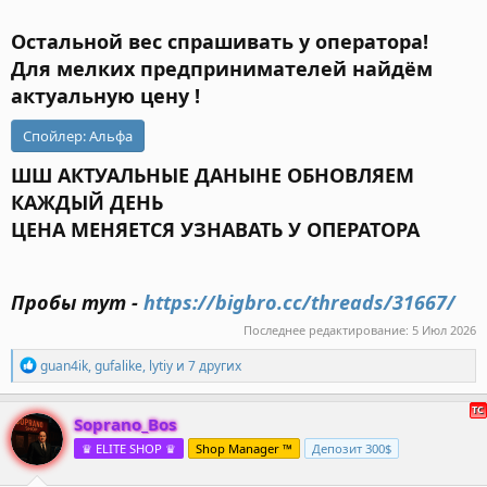
Остальной вес спрашивать у оператора!
Для мелких предпринимателей найдём
актуальную цену !
Спойлер:
Альфа
ШШ АКТУАЛЬНЫЕ ДАНЫНЕ ОБНОВЛЯЕМ
КАЖДЫЙ ДЕНЬ
ЦЕНА МЕНЯЕТСЯ УЗНАВАТЬ У ОПЕРАТОРА
Пробы тут -
https://bigbro.cc/threads/31667/
Последнее редактирование:
5 Июл 2026
Р
guan4ik
,
gufalike
,
lytiy
и 7 других
е
а
к
Soprano_Bos
ц
♛ ELITE SHOP ♛
Shop Manager ™
Депозит 300$
и
и
: