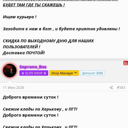
БУДЕТ ТАМ ГДЕ ТЫ СКАЖЕШЬ !
Ищем курьера !
Заходите к нам в бот , и будете приятно удивлены !
СКИДКА ПО ВЫХОДНОМУ ДНЮ ДЛЯ НАШИХ
ПОЛЬЗОВАТЕЛЕЙ !
Доставка ПОЧТОЙ!
Soprano_Bos
♛ ELITE SHOP ♛
Shop Manager ™
Депозит 300$
11 Июн 2026
#583
Доброго времени суток !
Свежие клады по Харькову , и ПГТ!
Доброго времени суток !
Свежие клады по Харькову , и ПГТ!