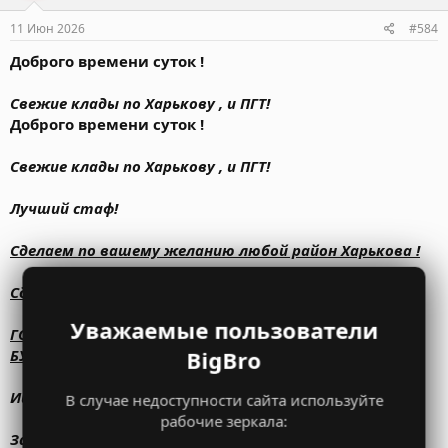
11 Июн 2026
#584
Доброго времени суток !
Свежие клады по Харькову , и ПГТ!
Доброго времени суток !
Свежие клады по Харькову , и ПГТ!
Лучший стаф!
Сделаем по вашему желанию любой район Харькова !
Сделаем по вашему желанию ПГТ!
Уважаемые пользователи
ГОРЯЧИЙ КЛАД ! ВОЗЬМИ ЗАКАЖИ И ЧЕРЕЗ 5 ЧАСОВ ОН
БУДЕТ ТАМ ГДЕ ТЫ СКАЖЕШЬ !
BigBro
Ищем курьера !
В случае недоступности сайта используйте
рабочие зеркала:
Заходите к нам в бот , и будете приятно удивлены !