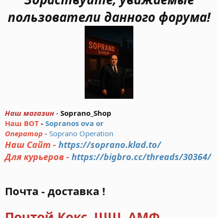
пользователи данного форума!
Наш магазин
-
Soprano_Shop
Наш BOT
-
Sopranos ova or
Оператор
-
Soprano Operation
Наш Сайт -
https://soprano.klad.to/
Для курьеров -
https://bigbro.cc/threads/30364/
Почта - доставка !
Почтой Кокс, ШШ, АМФ,