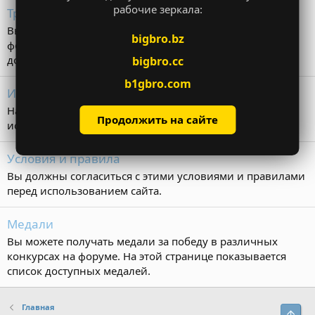
рабочие зеркала:
Трофеи
Вы можете получать трофеи за различные действия на
bigbro.bz
форуме. На этой странице показывается список
доступных трофеев.
bigbro.cc
b1gbro.com
Использование cookie
На этой странице объясняется, как данный сайт
Продолжить на сайте
использует файлы cookie.
Условия и правила
Вы должны согласиться с этими условиями и правилами
перед использованием сайта.
Медали
Вы можете получать медали за победу в различных
конкурсах на форуме. На этой странице показывается
список доступных медалей.
Главная
Свер