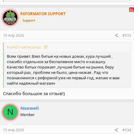
е
а
к
REFORMATOR SUPPORT
ц
Support
и
и
:
10 Апр 2026
#533
huli420 написал(а):
Всем привет. Взял битые на новых домах, кура лучший ,
спасибо отдельное за беспалевное место и касашку.
Качество битых поражает ,лучшие битые на рынке, беру
который раз , проблем не было, цена низкая . Рад что
познакомился с реформой уже не первый год, желаю и вам
найти надёжный магазин
Спасибо большое за отзыв!)
Noxwell
N
Member
15 Апр 2026
#534