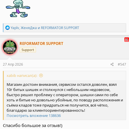
Р
Yaplv
,
ЖеняДжа
и
REFORMATOR SUPPORT
е
а
к
REFORMATOR SUPPORT
ц
Support
и
и
:
27 Апр 2026
#547
xabib написал(а):
Магазин достоин внимания, сервисом остался доволен, взял
10г битых шишек и столкнулся с небольшим недовесом,
быстро решил проблему с оператором, шишки сами по себе
хоть и битые но довольно убойные, по поводу расположения и
съёма кладов тоже придраться не получится, всё чётко,
благодарю за клиентоориентированность!
Посмотреть вложение 138636
Спасибо большое за отзыв!)