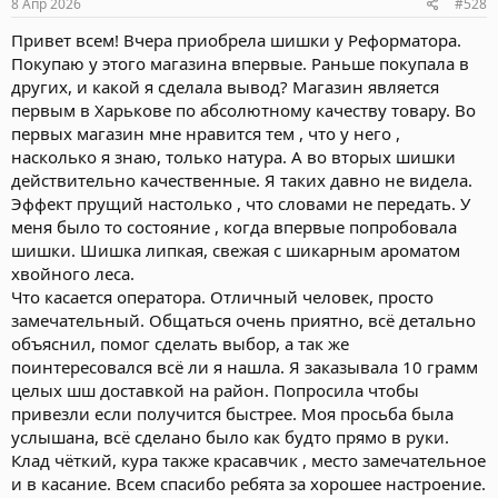
8 Апр 2026
#528
Привет всем! Вчера приобрела шишки у Реформатора.
Покупаю у этого магазина впервые. Раньше покупала в
других, и какой я сделала вывод? Магазин является
первым в Харькове по абсолютному качеству товару. Во
первых магазин мне нравится тем , что у него ,
насколько я знаю, только натура. А во вторых шишки
действительно качественные. Я таких давно не видела.
Эффект прущий настолько , что словами не передать. У
меня было то состояние , когда впервые попробовала
шишки. Шишка липкая, свежая с шикарным ароматом
хвойного леса.
Что касается оператора. Отличный человек, просто
замечательный. Общаться очень приятно, всё детально
объяснил, помог сделать выбор, а так же
поинтересовался всё ли я нашла. Я заказывала 10 грамм
целых шш доставкой на район. Попросила чтобы
привезли если получится быстрее. Моя просьба была
услышана, всё сделано было как будто прямо в руки.
Клад чёткий, кура также красавчик , место замечательное
и в касание. Всем спасибо ребята за хорошее настроение.