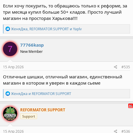
Если хочу покурить, то обращаюсь только к реформе, за
три месяца купил больше 50+ кладов. Просто лучший
магазин на просторах Харькова!!!!
Р
ЖеняДжа
,
REFORMATOR SUPPORT
и
Yaplv
е
а
к
77766kasp
7
ц
New Member
и
и
:
15 Апр 2026
#535
Отличные шишки, отличный магазин, единственный
магазин в котором я уверен в каждом сьеме
Р
ЖеняДжа
и
REFORMATOR SUPPORT
е
а
к
REFORMATOR SUPPORT
ц
Support
и
и
:
15 Апр 2026
#536