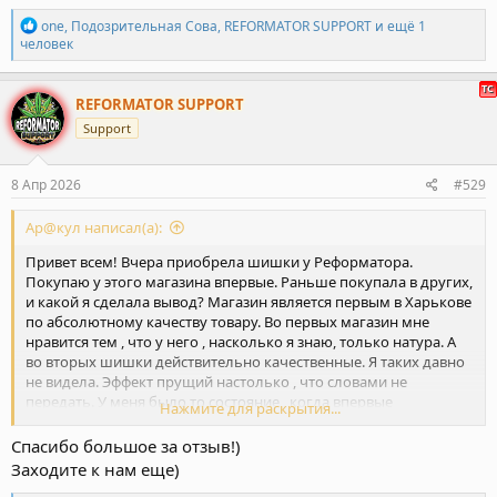
Р
one
,
Подозрительная Сова
,
REFORMATOR SUPPORT
и ещё 1
е
человек
а
к
ц
REFORMATOR SUPPORT
и
Support
и
:
8 Апр 2026
#529
Ар@кул написал(а):
Привет всем! Вчера приобрела шишки у Реформатора.
Покупаю у этого магазина впервые. Раньше покупала в других,
и какой я сделала вывод? Магазин является первым в Харькове
по абсолютному качеству товару. Во первых магазин мне
нравится тем , что у него , насколько я знаю, только натура. А
во вторых шишки действительно качественные. Я таких давно
не видела. Эффект прущий настолько , что словами не
передать. У меня было то состояние , когда впервые
Нажмите для раскрытия...
попробовала шишки. Шишка липкая, свежая с шикарным
ароматом хвойного леса.
Спасибо большое за отзыв!)
Что касается оператора. Отличный человек, просто
Заходите к нам еще)
замечательный. Общаться очень приятно, всё детально