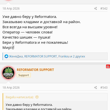
и
:
Рекомендую
18 Апр 2026
#542
Клады 8\10
Уже давно беру у Reformatora.
Шиш 9\10
Заказываю кладами и доставкой на район.
Оператор 10\10
Все всегда на высшем уровне!
Оператор — человек слова!
Шишка Red Hoot бомба -
Качество шишек — пушка!
Бери у Reformatora и не пожалеешь!
Мир!✌️
Р
ЖеняДжа
,
REFORMATOR SUPPORT
,
Frankou
и 2 других
е
а
к
REFORMATOR SUPPORT
ц
Support
и
и
:
18 Апр 2026
#543
Bagalu написал(а):
Уже давно беру у Reformatora.
Заказываю кладами и доставкой на район.