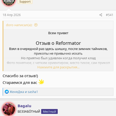
Support
и
и
:
18 Апр 2026
#541
doro написал(а):
Всем привет
Отзыв о Reformator
Взял в очередной раз здесь шишку, после зимних тайников,
прикопы не привычно искать
Но приятно был удивлен когда получил клад
Фото понятное, с четким ориентиром, место тихое, сам прикоп
Нажмите для раскрытия...
сложноватый
но постояв с минуту на локации которая это позволяет, забрал
Спасибо за отзыв!)
за один подкоп
метка идеально точная, хотя думал потрачу на много больше
Стараемся для вас
времени, куре респект
Шишка отлично пролечена и выращенна, максимально
Р
ЖеняДжа
и
sasha1
приятно курить, не часто такие встречаются
е
а
В целом беру здесь пару лет, с разной переодичностью,
к
проблемы были только 1 раз
Bagalu
ц
Клады и вес ровные, шишки зачастую топ
БЕЗЗАБО́ТНЫЙ
Мес†ный
и
Оператор очень приятный, всегда поможет и подскажет