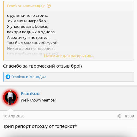
Frankou написал(а):
с рулетки того стоит..
.ох меня и нагребло...
Я участвовать боюся,
как три водных в одного.
А водичку я потратил ,
Там был маленький сухой,
Никогда бы не поверил ,
Что прибьет меня с одной.
Нажмите для раскрытия...
Спасибо за творческий отзыв бро!)
Crazy отличный биток...10/10
Обратная связь 10/10
Р
Frankou
и
ЖеняДжа
Тайник рабочий .1.сек
е
а
к
Frankou
ц
Well-Known Member
и
и
:
16 Апр 2026
#539
Трип репорт отхожу от "оперкот*