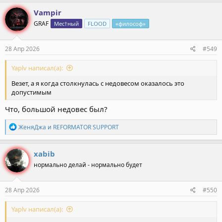
а
к
Vampir
ц
GRAF
Мес†ный
FLOOD
«философ»
и
и
:
28 Апр 2026
#549
Yaplv написал(а):
Везет, а я когда столкнулась с недовесом оказалось это
допустимым
Что, большой недовес был?
Р
ЖеняДжа
и
REFORMATOR SUPPORT
е
а
к
xabib
ц
нормально делай - нормально будет
и
и
:
28 Апр 2026
#550
Yaplv написал(а):