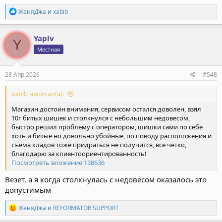
Р
ЖеняДжа
и
xabib
е
а
к
Yaplv
Y
ц
Мес†ная
и
и
:
28 Апр 2026
#548
xabib написал(а):
Магазин достоин внимания, сервисом остался доволен, взял
10г битых шишек и столкнулся с небольшим недовесом,
быстро решил проблему с оператором, шишки сами по себе
хоть и битые но довольно убойные, по поводу расположения и
съёма кладов тоже придраться не получится, всё чётко,
благодарю за клиентоориентированность!
Посмотреть вложение 138636
Везет, а я когда столкнулась с недовесом оказалось это
допустимым
Р
ЖеняДжа
и
REFORMATOR SUPPORT
е