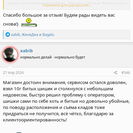
душка, слов тоже не подобрать. Шишки классные, без мусора и
Нажмите для раскрытия...
семечек. Битая так же классно прет, что меня очень удивило.
Биток такой качественный я не пробовала нигде. Спасибо за
Спасибо большое за отзыв! Будем рады видеть вас
настроение ребята.
снова!)
Р
xabib
,
ЖеняДжа
и
Bagalu
е
а
к
xabib
ц
нормально делай - нормально будет
и
и
:
27 Апр 2026
#546
Магазин достоин внимания, сервисом остался доволен,
взял 10г битых шишек и столкнулся с небольшим
недовесом, быстро решил проблему с оператором,
шишки сами по себе хоть и битые но довольно убойные,
по поводу расположения и съёма кладов тоже
придраться не получится, всё чётко, благодарю за
клиентоориентированность!