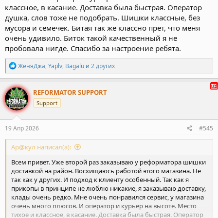
классное, в касание. Доставка была быстрая. Оператор
душка, слов тоже не подобрать. Шишки классные, без
мусора и семечек. Битая так же классно прет, что меня
очень удивило. Биток такой качественный я не
пробовала нигде. Спасибо за настроение ребята.
Р
ЖеняДжа
,
Yaplv
,
Bagalu
и 2 других
е
а
к
REFORMATOR SUPPORT
ц
Support
и
и
:
19 Апр 2026
#545
Ар@кул написал(а):
Всем привет. Уже второй раз заказываю у реформатора шишки
доставкой на район. Восхищаюсь работой этого магазина. Не
так как у других. И подход к клиенту особенный. Так как я
прикопы в принципе не люблю никакие, я заказываю доставку,
клады очень редко. Мне очень понравился сервис, у магазина
очень много плюсов. И оператор и курьер на высоте. Место
тихое и классное, в касание. Доставка была быстрая. Оператор