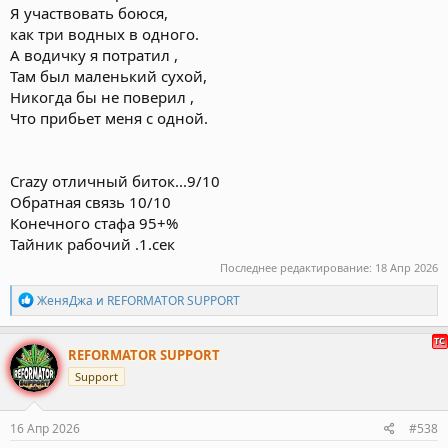
Я участвовать боюся,
как три водных в одного.
А водичку я потратил ,
Там был маленький сухой,
Никогда бы не поверил ,
Что прибьет меня с одной.
Crazy отличный биток...9/10
Обратная связь 10/10
Конечного стафа 95+%
Тайник рабочий .1.сек
Последнее редактирование:
18 Апр 2026
Р
ЖеняДжа
и
REFORMATOR SUPPORT
е
а
к
REFORMATOR SUPPORT
ц
Support
и
и
:
16 Апр 2026
#538