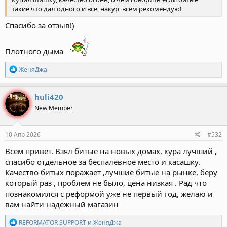
такие что дал одного и всё, накур, всем рекомендую!
Спасибо за отзыв!)
Плотного дыма
Р
ЖеняДжа
е
а
к
huli420
ц
New Member
и
и
:
10 Апр 2026
#532
Всем привет. Взял битые на новых домах, кура лучший ,
спасибо отдельное за беспалевное место и касашку.
Качество битых поражает ,лучшие битые на рынке, беру
который раз , проблем не было, цена низкая . Рад что
познакомился с реформой уже не первый год, желаю и
вам найти надёжный магазин
Р
REFORMATOR SUPPORT
и
ЖеняДжа