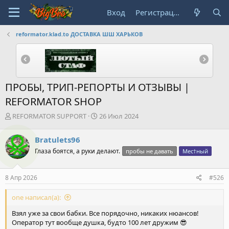
Вход
Регистрация
reformator.klad.to ДОСТАВКА ШШ ХАРЬКОВ
ПРОБЫ, ТРИП-РЕПОРТЫ И ОТЗЫВЫ |
REFORMATOR SHOP
А
Д
REFORMATOR SUPPORT
26 Июл 2024
в
а
т
т
Bratulets96
о
а
Глаза боятся, а руки делают.
пробы не давать
Мес†ный
р
н
т
а
е
ч
8 Апр 2026
#526
м
а
ы
л
one написал(а):
а
Взял уже за свои бабки. Все порядочно, никаких нюансов!
Оператор тут вообще душка, будто 100 лет дружим 😎