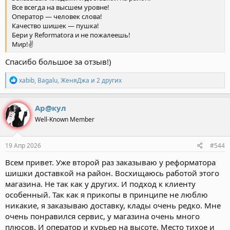
Все всегда на высшем уровне!
Оператор — человек слова!
Качество шишек — пушка!
Бери у Reformatora и не пожалеешь!
Мир!✌️
Спасибо большое за отзыв!)
Р
xabib
,
Bagalu
,
ЖеняДжа
и 2 других
е
а
к
Ар@кул
ц
Well-Known Member
и
и
:
19 Апр 2026
#544
Всем привет. Уже второй раз заказываю у реформатора
шишки доставкой на район. Восхищаюсь работой этого
магазина. Не так как у других. И подход к клиенту
особенный. Так как я прикопы в принципе не люблю
никакие, я заказываю доставку, клады очень редко. Мне
очень понравился сервис, у магазина очень много
плюсов. И оператор и курьер на высоте. Место тихое и