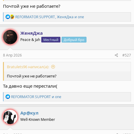
Почтой уже не работаете?
Р
REFORMATOR SUPPORT
,
ЖеняДжа
и
one
е
а
к
ЖеняДжа
ц
Peace & Jah
Мес†ный
Добрый бро
и
и
:
8 Апр 2026
#527
Bratulets96 написал(а):
Почтой уже не работаете?
Та давно еще перестали(
Р
REFORMATOR SUPPORT
и
one
е
а
к
Ар@кул
ц
Well-Known Member
и
и
: