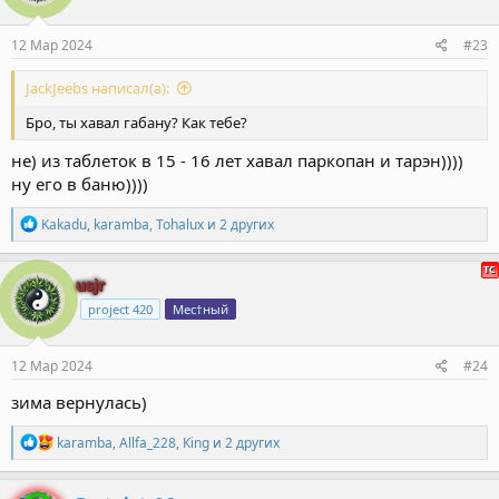
и
:
12 Мар 2024
#23
JackJeebs написал(а):
Бро, ты хавал габану? Как тебе?
не) из таблеток в 15 - 16 лет хавал паркопан и тарэн))))
ну его в баню))))
Р
Kakadu
,
karamba
,
Tohalux
и 2 других
е
а
к
usjr
ц
project 420
Мес†ный
и
и
:
12 Мар 2024
#24
зима вернулась)
Р
karamba
,
Allfa_228
,
Кing
и 2 других
е
а
к