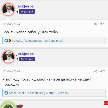
а
к
JackJeebs
ц
♣️
Мес†ный
и
и
:
12 Мар 2024
#20
Бро, ты хавал габану? Как тебе?
Р
Kakadu
,
Подозрительная Сова
и
usjr
е
а
к
JackJeebs
ц
♣️
Мес†ный
и
и
:
12 Мар 2024
#21
Я вот жду посылку, мист как всегда позже на 2дня
приходит
Р
Atella&MellA
,
Kakadu
,
Кing
и ещё 1 человек
е
а
к
usjr
ц