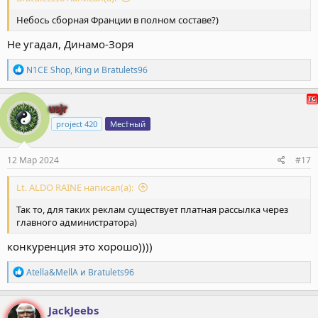
Небось сборная Франции в полном составе?)
Не угадал, Динамо-Зоря
Р
N1CE Shop
,
Кing
и
Bratulets96
е
а
к
usjr
ц
project 420
Мес†ный
и
и
:
12 Мар 2024
#17
Lt. ALDO RAINE написал(а):
Так то, для таких реклам существует платная рассылка через
главного администратора)
конкуренция это хорошо))))
Р
Atella&MellA
и
Bratulets96
е
а
к
JackJeebs
ц