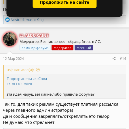
Продолжить на сайте
Порядок )
Р
Nostradamus
и
Кing
е
а
к
Lt. ALDO RAINE
ц
Модератор. Возник вопрос - обращайтесь в ЛС.
и
и
Команда форума
Модератор
Мес†ный
:
12 Мар 2024
#14
usjr написал(а):
Подозрительная Сова
Lt. ALDO RAINE
эта идея нарушает какие либо правила форума?
Так то, для таких реклам существует платная рассылка
через главного администратора)
Да и сообщения закреплять/откреплять это гемор.
Не думаю что стрельнет