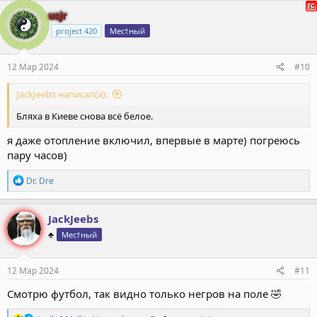
к
usjr
ц
project 420
Мес†ный
и
и
:
12 Мар 2024
#10
JackJeebs написал(а):
Бляха в Киеве снова всё белое.
я даже отопление включил, впервые в марте) погреюсь
пару часов)
Р
Dr. Dre
е
а
к
JackJeebs
ц
♣️
Мес†ный
и
и
:
12 Мар 2024
#11
Смотрю футбол, так видно только негров на поле 🤣