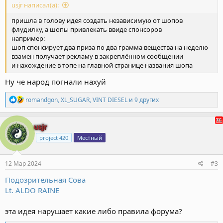
usjr написал(а):
пришла в голову идея создать независимую от шопов
флудилку, а шопы привлекать ввиде спонсоров
например:
шоп спонсирует два приза по два грамма вещества на неделю
взамен получает рекламу в закреплённом сообщении
и нахождение в топе на главной странице названия шопа
Ну че народ погнали нахуй
Р
romandgon
,
XL_SUGAR
,
VINT DIESEL
и 9 других
е
а
к
usjr
ц
project 420
Мес†ный
и
и
:
12 Мар 2024
#3
Подозрительная Сова
Lt. ALDO RAINE
эта идея нарушает какие либо правила форума?