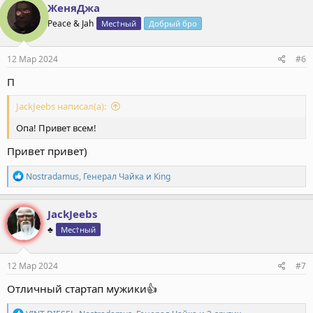
к
ЖеняДжа
ц
Peace & Jah
Мес†ный
Добрый бро
и
и
:
12 Мар 2024
#6
П
JackJeebs написал(а):
Опа! Привет всем!
Привет привет)
Р
Nostradamus
,
Генерал Чайка
и
Кing
е
а
к
JackJeebs
ц
♣️
Мес†ный
и
и
:
12 Мар 2024
#7
Отличный стартап мужики👍
Р