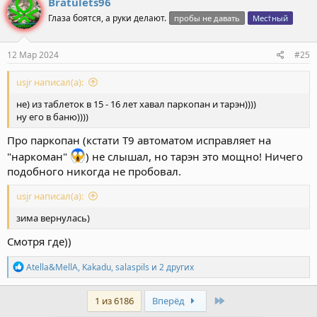
Bratulets96
ц
Глаза боятся, а руки делают.
пробы не давать
Мес†ный
и
и
:
12 Мар 2024
#25
usjr написал(а):
не) из таблеток в 15 - 16 лет хавал паркопан и тарэн))))
ну его в баню))))
Про паркопан (кстати Т9 автоматом исправляет на
"наркоман"
) не слышал, но тарэн это мощно! Ничего
подобного никогда не пробовал.
usjr написал(а):
зима вернулась)
Смотря где))
Р
Atella&MellA
,
Kakadu
,
salaspils
и 2 других
е
а
к
Last
1 из 6186
Вперёд
ц