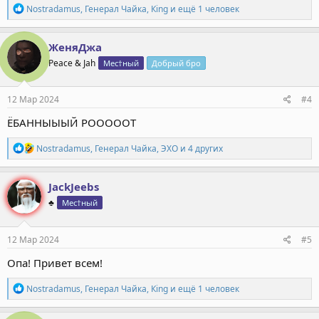
Р
Nostradamus
,
Генерал Чайка
,
Кing
и ещё 1 человек
е
а
к
ЖеняДжа
ц
Peace & Jah
Мес†ный
Добрый бро
и
и
:
12 Мар 2024
#4
ЁБАННЫЫЫЙ РОООООТ
Р
Nostradamus
,
Генерал Чайка
,
ЭХО
и 4 других
е
а
к
JackJeebs
ц
♣️
Мес†ный
и
и
:
12 Мар 2024
#5
Опа! Привет всем!
Р
Nostradamus
,
Генерал Чайка
,
Кing
и ещё 1 человек
е
а