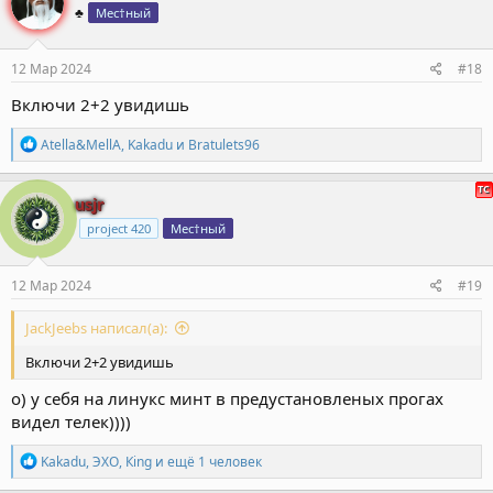
♣️
Мес†ный
и
и
:
12 Мар 2024
#18
Включи 2+2 увидишь
Р
Atella&MellA
,
Kakadu
и
Bratulets96
е
а
к
usjr
ц
project 420
Мес†ный
и
и
:
12 Мар 2024
#19
JackJeebs написал(а):
Включи 2+2 увидишь
о) у себя на линукс минт в предустановленых прогах
видел телек))))
Р
Kakadu
,
ЭХО
,
Кing
и ещё 1 человек
е