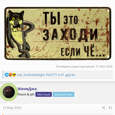
Последнее редактирование:
31 Июл 2026
Р
one
,
Darknesknight
,
Flint777
и 81 других
е
а
к
ЖеняДжа
ц
Peace & Jah
Мес†ный
Добрый бро
и
и
:
12 Мар 2024
#2