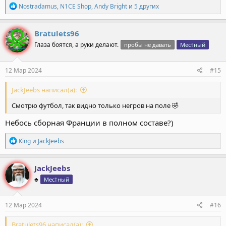
Р
Nostradamus
,
N1CE Shop
,
Andy Bright
и 5 других
е
а
к
Bratulets96
ц
Глаза боятся, а руки делают.
пробы не давать
Мес†ный
и
и
:
12 Мар 2024
#15
JackJeebs написал(а):
Смотрю футбол, так видно только негров на поле 🤣
Небось сборная Франции в полном составе?)
Р
Кing
и
JackJeebs
е
а
к
JackJeebs
ц
♣️
Мес†ный
и
и
:
12 Мар 2024
#16
Bratulets96 написал(а):