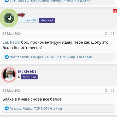
VINT DIESEL
,
Nostradamus
,
Генерал Чайка
и 3 других
е
а
к
usjr
ц
project 420
Мес†ный
и
и
:
12 Мар 2024
#8
LeL Pablo
бро, прокоментируй идею, тебе как шопу это
было бы интересно?
Р
Nostradamus
,
Генерал Чайка
,
Dr. Dre
и ещё 1 человек
е
а
к
JackJeebs
ц
♣️
Мес†ный
и
и
:
12 Мар 2024
#9
Бляха в Киеве снова всё белое.
Р
Генерал Чайка
,
TOP-NOTCH
и
Кing
е
а