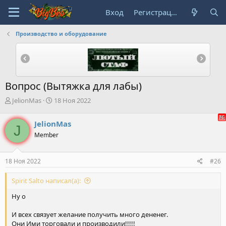
Вход
Регистрация
Производство и оборудование
Вопрос (Вытяжка для лабы)
А
Д
JelionMas
18 Ноя 2022
в
а
т
т
JelionMas
J
о
а
Member
р
н
т
а
е
ч
18 Ноя 2022
#26
м
а
ы
л
Spirit Salto написал(а):
а
Ну о
И всех связует желание получить много дененег.
Они Ими торговали и производили!!!!!