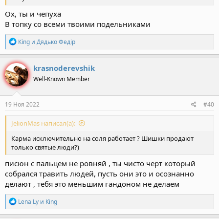
Ох, ты и чепуха
В топку со всеми твоими подельниками
Р
Кing
и
Дядько Федiр
е
а
к
krasnoderevshik
ц
Well-Known Member
и
и
:
19 Ноя 2022
#40
JelionMas написал(а):
Карма исключительно на соля работает ? Шишки продают
только святые люди?)
писюн с пальцем не ровняй , ты чисто черт который
собрался травить людей, пусть они это и осознанно
делают , тебя это меньшим гандоном не делаем
Р
Lena Ly
и
Кing
е
а