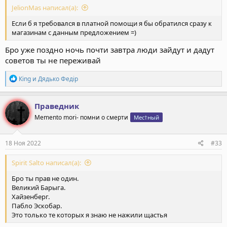
JelionMas написал(а):
Если б я требовался в платной помощи я бы обратился сразу к
магазинам с данным предложением =)
Бро уже поздно ночь почти завтра люди зайдут и дадут
советов ты не переживай
Р
Кing
и
Дядько Федiр
е
а
к
Праведник
ц
Memento mori- помни о смерти
Мес†ный
и
и
:
18 Ноя 2022
#33
Spirit Salto написал(а):
Бро ты прав не один.
Великий Барыга.
Хайзенберг.
Пабло Эскобар.
Это только те которых я знаю не нажили щастья