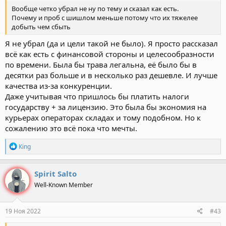
Вообще четко убрал не ну по тему и сказал как есть.
Почему и проб с шишлом меньше потому что их тяжелее
добыть чем сбыть
Я не убрал (да и цели такой не было). Я просто рассказал
всё как есть с финансовой стороны и целесообразности
по времени. Была бы трава легальна, её было бы в
десятки раз больше и в несколько раз дешевле. И лучше
качества из-за конкуренции.
Даже учитывая что пришлось бы платить налоги
государству + за лицензию. Это была бы экономия на
курьерах операторах складах и тому подобном. Но к
сожалению это всё пока что мечты.
Р
Кing
е
а
к
Spirit Salto
ц
Well-Known Member
и
и
:
19 Ноя 2022
#43