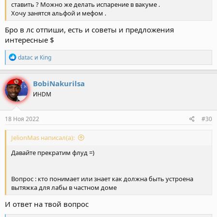
ставить ? Можно же делать испарение в вакуме .
Хочу занятся альфой и мефом .
Бро в лс отпиши, есть и советы и предложения
интересные $
Р
datac
и
Кing
е
а
к
BobiNakurilsa
ц
ИНDM
и
и
:
18 Ноя 2022
#30
JelionMas написал(а):
Давайте прекратим флуд =)
Вопрос : кто понимает или знает как должна быть устроена
вытяжка для лабы в частном доме
И ответ на твой вопрос