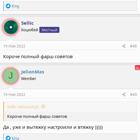
Р
Кing
е
а
к
Sellic
ц
Коцюбей
Мес†ный
и
и
:
19 Ноя 2022
#48
Короче полный фарш советов
JelionMas
J
Member
19 Ноя 2022
#49
Sellic написал(а):
Короче полный фарш советов
Да , уже и вытяжку настроили и втяжку )))))
Р
Кing