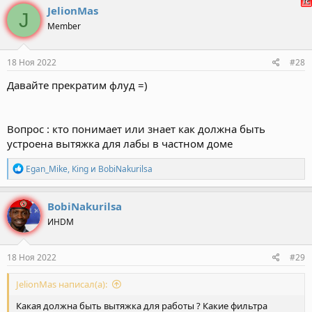
к
JelionMas
J
ц
Member
и
и
:
18 Ноя 2022
#28
Давайте прекратим флуд =)
Вопрос : кто понимает или знает как должна быть
устроена вытяжка для лабы в частном доме
Р
Egan_Mike
,
Кing
и
BobiNakurilsa
е
а
к
BobiNakurilsa
ц
ИНDM
и
и
:
18 Ноя 2022
#29
JelionMas написал(а):
Какая должна быть вытяжка для работы ? Какие фильтра