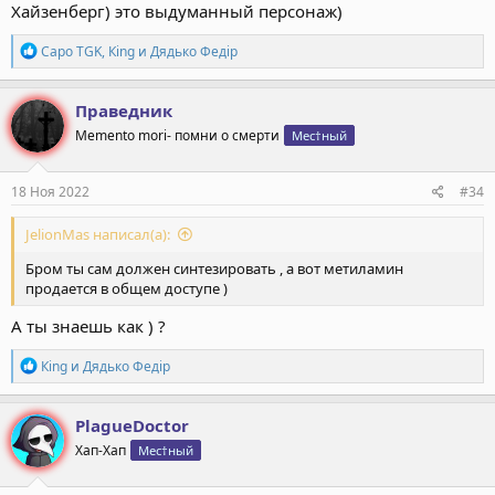
Хайзенберг) это выдуманный персонаж)
Р
Capo TGK
,
Кing
и
Дядько Федiр
е
а
к
Праведник
ц
Memento mori- помни о смерти
Мес†ный
и
и
:
18 Ноя 2022
#34
JelionMas написал(а):
Бром ты сам должен синтезировать , а вот метиламин
продается в общем доступе )
А ты знаешь как ) ?
Р
Кing
и
Дядько Федiр
е
а
к
PlagueDoctor
ц
Хап-Хап
Мес†ный
и
и
: