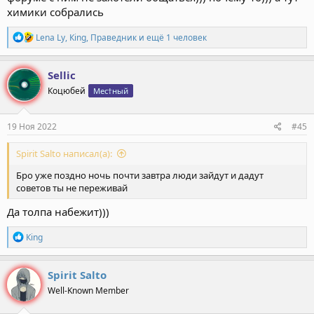
химики собрались
Р
Lena Ly
,
Кing
,
Праведник
и ещё 1 человек
е
а
к
Sellic
ц
Коцюбей
Мес†ный
и
и
:
19 Ноя 2022
#45
Spirit Salto написал(а):
Бро уже поздно ночь почти завтра люди зайдут и дадут
советов ты не переживай
Да толпа набежит)))
Р
Кing
е
а
к
Spirit Salto
ц
Well-Known Member
и
и