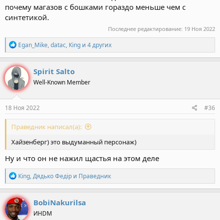
почему магазов с бошками гораздо меньше чем с
синтетикой.
Последнее редактирование:
19 Ноя 2022
Р
Egan_Mike
,
datac
,
Кing
и 4 других
е
а
к
Spirit Salto
ц
Well-Known Member
и
и
:
18 Ноя 2022
#36
Праведник написал(а):
Хайзенберг) это выдуманный персонаж)
Ну и что он не нажил щастья на этом деле
Р
Кing
,
Дядько Федiр
и
Праведник
е
а
к
BobiNakurilsa
ц
ИНDM
и