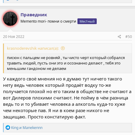
е
а
к
Праведник
ц
Memento mori- помни о смерти
Мес†ный
и
и
:
20 Ноя 2022
#50
krasnoderevshik написал(а):
писюн с пальцем не ровняй , ты чисто черт который собрался
травить людей, пусть они это и осознанно делают , тебя это
меньшим гандоном не делаем
У каждого своё мнения но я думаю тут ничего такого
нету ведь человек который продаёт водку то-же
получается плохой но его таким в обществе не считают а
вот Дилеров плохими считают. Не пойму в чём разница
ведь то и то убивает человека а алкоголь куда-то хуже
чем некоторые пав. Я ни в коем разе никого не
защищаю. Просто констатирую факт.
Р
Кing
и
Manekennn
е