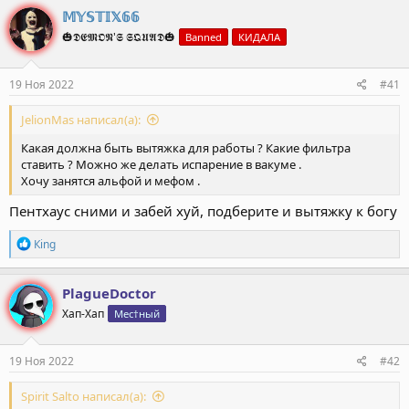
к
𝕄𝕐𝕊𝕋𝕀𝕏𝟞𝟞
ц
🎃𝕯𝕰𝕸𝕺𝕹'𝕾 𝕾𝕼𝖀𝕬𝕯🎃
Banned
КИДАЛА
и
и
:
19 Ноя 2022
#41
JelionMas написал(а):
Какая должна быть вытяжка для работы ? Какие фильтра
ставить ? Можно же делать испарение в вакуме .
Хочу занятся альфой и мефом .
Пентхаус сними и забей хуй, подберите и вытяжку к богу
Р
Кing
е
а
к
PlagueDoctor
ц
Хап-Хап
Мес†ный
и
и
:
19 Ноя 2022
#42
Spirit Salto написал(а):