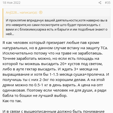
18 Ноя 2022
#35
Anjî228... написал(а):
И проклятие впридачук вашей деятельности,хотя наверно вы в
это неверите,но сами посмотрите што будет происходить с
вами и с близкими,карма есть и барыги и им подобные знают о
ней...
Я как человек который презирает любые пав кроме
натуральных, но в данном случае встану на защиту ТСа.
Исключительно потому что на траве не заработаешь.
Точнее заработать можно, но если есть площадь на
которой ты можешь высадить 20+ кустов под светом,
либо в ауте гектар высадить. И ждать 3+ месяца на
выращивание и хотя бы 1-1.5 месяца сушка+пролечка. И
получишь ты с них 2-3кг по хорошим делам. А на этой
дряни можно по 0.5-1 кг в день варить. А цена на опт
одинаковая. Поэтому если человек не для души, а ради
бабла то бошки не лучший выбор.
Как-то так.
И в связи с вышеописанным должно быть понимание