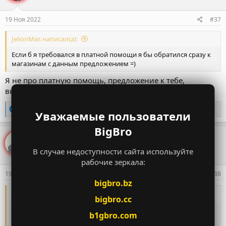
и
:
19 Ноя 2022
#37
JelionMas написал(а):
Если б я требовался в платной помощи я бы обратился сразу к
магазинам с данным предложением =)
Я не про платную помощь, предложение к тебе,
выгодное для двоих. Помогу бесплатно
Р
Кing
и
Дядько Федiр
Уважаемые пользователи
е
а
BigBro
к
Spirit Salto
ц
Well-Known Member
и
В случае недоступности сайта используйте
и
рабочие зеркала:
:
19 Ноя 2022
#38
bigbro.bz
PlagueDoctor написал(а):
bigbro.cc
Я как человек который презирает любые павикроме
b1gbro.com
натуральных, но в данном случае встану на защиту ТСа.