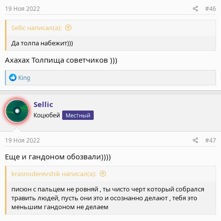
:
19 Ноя 2022
#46
Sellic написал(а):
Да толпа набежит)))
Ахахах Толпища советчиков )))
Р
Кing
е
а
к
Sellic
ц
Коцюбей
Мес†ный
и
и
:
19 Ноя 2022
#47
Еще и гандоном обозвали))))
krasnoderevshik написал(а):
писюн с пальцем не ровняй , ты чисто черт который собрался
травить людей, пусть они это и осознанно делают , тебя это
меньшим гандоном не делаем