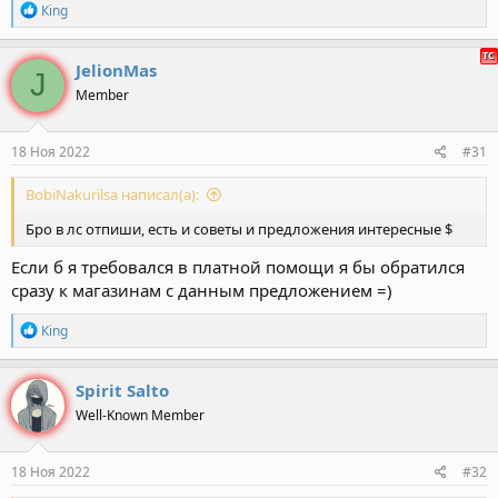
Р
Кing
е
а
к
JelionMas
J
ц
Member
и
и
:
18 Ноя 2022
#31
BobiNakurilsa написал(а):
Бро в лс отпиши, есть и советы и предложения интересные $
Если б я требовался в платной помощи я бы обратился
сразу к магазинам с данным предложением =)
Р
Кing
е
а
к
Spirit Salto
ц
Well-Known Member
и
и
:
18 Ноя 2022
#32