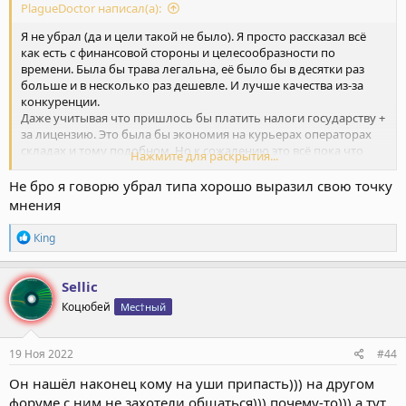
PlagueDoctor написал(а):
Я не убрал (да и цели такой не было). Я просто рассказал всё
как есть с финансовой стороны и целесообразности по
времени. Была бы трава легальна, её было бы в десятки раз
больше и в несколько раз дешевле. И лучше качества из-за
конкуренции.
Даже учитывая что пришлось бы платить налоги государству +
за лицензию. Это была бы экономия на курьерах операторах
складах и тому подобном. Но к сожалению это всё пока что
Нажмите для раскрытия...
мечты.
Не бро я говорю убрал типа хорошо выразил свою точку
мнения
Р
Кing
е
а
к
Sellic
ц
Коцюбей
Мес†ный
и
и
:
19 Ноя 2022
#44
Он нашёл наконец кому на уши припасть))) на другом
форуме с ним не захотели общаться))) почему-то))) а тут