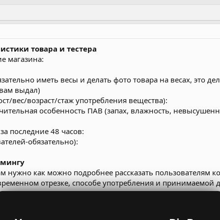
истики товара и тестера
ие магазина:
язательно иметь весы и делать фото товара на весах, это д
вам выдал)
рост/вес/возраст/стаж употребления вещества):
ичительная особенность ПАВ (запах, влажность, невысушен
за последние 48 часов:
вателей-обязательно):
ймингу
вам нужно как можно подробнее рассказать пользователям к
ременном отрезке, способе употребления и принимаемой до
ь, что означают термины ПАВ и стелс-посылки, которые мо
телс-посылки – это такие посылки, в которых будет наход