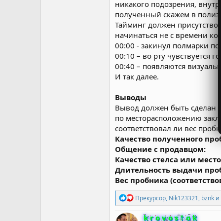
никакого подозрения, внутр
полученный скажем в полиэт
Тайминг должен присутствов
начинаться не с времени кот
00:00 - закинул полмарки по
00:10 – во рту чувствуется 
00:40 – появляются визуаль
И так далее.
Выводы
Вывод должен быть сделан п
по месторасположению закл
соответствовал ли вес проб
Качество полученного про
Общение с продавцом:
Качество стелса или мест
Длительность выдачи про
Вес пробника (соответство
Р
Прекурсор
,
Nik123321
,
bznk
и 
е
а
k r o v o s † o k
к