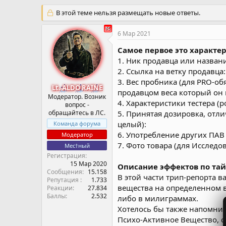
в
а
т
В этой теме нельзя размещать новые ответы.
т
о
а
р
н
6 Мар 2021
т
а
е
ч
Самое первое это характер
м
а
1. Ник продавца или назван
ы
л
2. Ссылка на ветку продавца:
а
3. Вес пробника (для PRO-об
Lt. ALDO RAINE
продавцом веса который он 
Модератор. Возник
4. Характеристики тестера (
вопрос -
обращайтесь в ЛС.
5. Принятая дозировка, отл
целый):
Команда форума
6. Употребление других ПАВ 
Модератор
7. Фото товара (для Исследо
Мес†ный
Регистрация
15 Мар 2020
Описание эффектов по та
Сообщения
15.158
В этой части трип-репорта 
Репутация
1.733
вещества на определенном в
Реакции
27.834
Баллы
2.532
либо в милиграммах.
Хотелось бы также напомнит
Психо-Активное Вещество, с