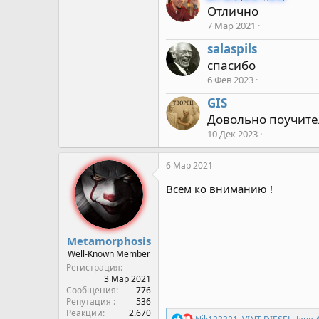
Отлично
ц
и
7 Мар 2021
и
:
salaspils
спасибо
6 Фев 2023
GIS
Довольно поучите
10 Дек 2023
6 Мар 2021
Всем ко вниманию !
Metamorphosis
Well-Known Member
Регистрация
3 Мар 2021
Сообщения
776
Репутация
536
Реакции
2.670
Р