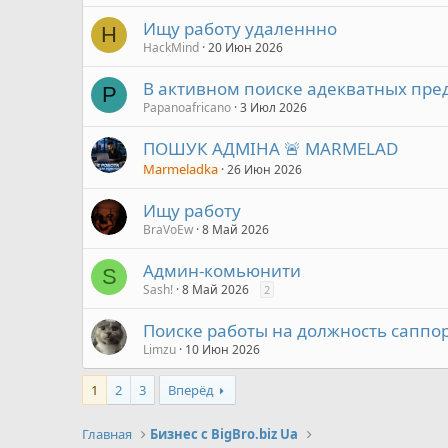
Ищу работу удаленнно
H
HackMind
20 Июн 2026
В активном поиске адекватных пр
P
Papanoafricano
3 Июл 2026
ПОШУК АДМІНА 🚨 MARMELAD
Marmeladka
26 Июн 2026
Ищу работу
BraVoEw
8 Май 2026
Админ-комьюнити
S
Sash!
8 Май 2026
2
Поиске работы на должность саппор
Limzu
10 Июн 2026
1
2
3
Вперёд
Главная
Бизнес с BigBro.biz Ua