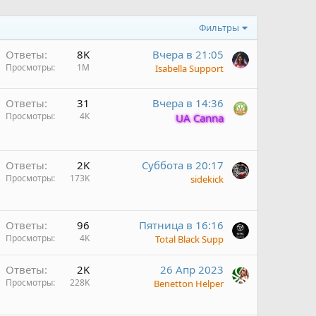
Фильтры
Ответы
8K
Вчера в 21:05
Просмотры
1M
Isabella Support
Ответы
31
Вчера в 14:36
Просмотры
4K
UA Canna
Ответы
2K
Суббота в 20:17
н
Просмотры
173K
sidekick
н
Ответы
96
Пятница в 16:16
Просмотры
4K
Total Black Supp
Ответы
2K
26 Апр 2023
н
Просмотры
228K
Benetton Helper