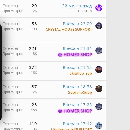
Ответы
20
32 мин. назад
н
Просмотры
2K
Chesnuy
Ответы
56
Вчера в 23:29
н
Просмотры
990
CRYSTAL HOUSE SUPPORT
Ответы
221
Вчера в 21:31
Просмотры
8K
🍩 HOMER SHOP
Ответы
372
Вчера в 21:15
Просмотры
16K
ukrshop_sup
Ответы
87
Вчера в 18:58
Просмотры
2K
SopranoSupp
Ответы
23
Вчера в 17:25
Просмотры
856
🍩 HOMER SHOP
Ответы
119
Вчера в 17:12
Просмотры
3K
UndergroundSUPPORT