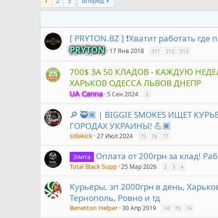
1
2
3
Вперёд
[ PRYTON.BZ ] ❗️Хватит работать где 
PRYTON
17 Янв 2018
311
312
313
700$ ЗА 50 КЛАДОВ - КАЖДУЮ НЕД
ХАРЬКОВ ОДЕССА ЛЬВОВ ДНЕПР
UA Canna
5 Сен 2024
2
🔎 🥷🏾 | BIGGIE SMOKES ИЩЕТ КУР
ГОРОДАХ УКРАИНЫ! 💪🏿
sidekick
27 Июл 2024
75
76
77
Оплата от 200грн за клад! Ра
Элита
Total Black Supp
25 Мар 2026
2
3
4
Курьеры, зп 2000грн в день, Харько
Тернополь, Ровно и тд
Benetton Helper
30 Апр 2019
74
75
76