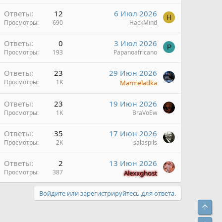
Ответы
12
6 Июл 2026
H
Просмотры
690
HackMind
Ответы
0
3 Июл 2026
P
Просмотры
193
Papanoafricano
Ответы
23
29 Июн 2026
Просмотры
1K
Marmeladka
Ответы
23
19 Июн 2026
Просмотры
1K
BraVoEw
Ответы
35
17 Июн 2026
Просмотры
2K
salaspils
Ответы
2
13 Июн 2026
Просмотры
387
Alexxghost
Войдите или зарегистрируйтесь для ответа.
Свер