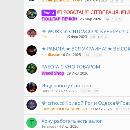
UndergroundSUPPORT
26 Июн 2026
3
4
5
💵 РОБОТА! 💵 СПІВПРАЦЯ! 💵 
Элита
ПОШТАР ПЕЧКІН
25 Мар 2026
14
15
16
👊 WORK in 𝐂𝐇𝐈𝐂𝐀𝐆𝐎 👊 КУРЬЕР
Chicago Shop
19 Фев 2023
68
69
70
★ РАБОТА ★ ВСЯ УКРАИНА! ★ ВЫСО
kell illusion
6 Окт 2025
14
15
16
РАБОТА С VHQ ТОВАРОМ
Weed Shop
29 Июл 2026
Ищу работу Саппорт
DarkRc
23 Фев 2026
17
18
19
💎 crho.cc Кривой Рог и Одесса💎Гр
CRYSTAL HOUSE SUPPORT
21 Май 2026
9
10
1
Хочу работать есть залог
T
Terapess
4 Июл 2026