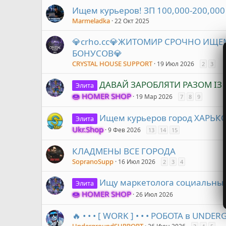
Ищем курьеров! ЗП 100,000-200,000
Marmeladka
22 Окт 2025
💎crho.cc💎ЖИТОМИР СРОЧНО ИЩЕ
БОНУСОВ💎
CRYSTAL HOUSE SUPPORT
19 Июл 2026
2
3
ДАВАЙ ЗАРОБЛЯТИ РАЗОМ ІЗ 
Элита
🍩 HOMER SHOP
19 Мар 2026
7
8
9
Ищем курьеров город ХАРЬКО
Элита
Ukr.Shop
9 Фев 2026
13
14
15
КЛАДМЕНЫ ВСЕ ГОРОДА
SopranoSupp
16 Июл 2026
2
3
4
Ищу маркетолога социальных
Элита
🍩 HOMER SHOP
26 Июл 2026
🔥 • • • [ WORK ] • • • РОБОТА в UN