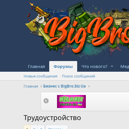
Главная
Форумы
Что нового?
Мед
Новые сообщения
Поиск сообщений
Главная
Бизнес с BigBro.biz Ua
Трудоустройство