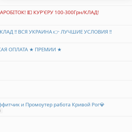
ЗАРОБІТОК! 💵 КУР'ЄРУ 100-300Грн/КЛАД!
 👉 СКЛАД ‼️ ВСЯ УКРАИНА 👉 ЛУЧШИЕ УСЛОВИЯ ‼️
КАЯ ОПЛАТА ★ ПРЕМИИ ★
аффитчик и Промоутер работа Кривой Рог💎
1